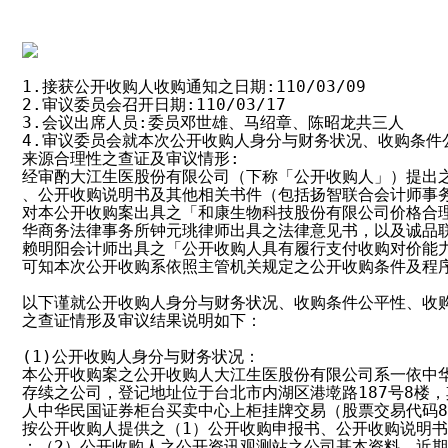
1.接获公开收购人收购通知之日期:110/03/09

2.审议委员会召开日期:110/03/17

3.会议出席人员:委员邓世雄、马绍章、陈昭龙共三人

4.审议委员会就本次公开收购人身分与财务状况、收购条件
来源合理性之查证及审议情形:

经审酌大江生医股份有限公司（下称「公开收购人」）提出之
、公开收购说明书及其他相关书件（包括扬智联合会计师事务
对本公开收购案出具之「和康生物科技股份有限公司价格合理
华商务法律事务所钟元珧律师出具之法律意见书，以及诚品联
赖明阳会计师出具之「公开收购人具有履行支付收购对价能力
可知本次公开收购系依照主管机关规定之公开收购条件及程序
以下谨就公开收购人身分与财务状况、收购条件公平性、收购
之查证情形及审议结果说明如下：

(1)公开收购人身分与财务状况：

本公开收购案之公开收购人大江生医股份有限公司系一依中华
存续之公司，登记地址位于台北市内湖区港墘路187号8楼，
人中华民国证券柜台买卖中心上柜挂牌交易（股票交易代码84
按公开收购人提供之（1）公开收购申报书、公开收购说明书
；（2）公开收购人之公开资讯观测站之公司基本资料、近期