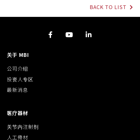
p
c
s
n
BACK TO LIST
y
e
s
e
L
b
e
i
o
n
n
o
g
k
k
e
r
关于 MBI
公司介绍
投资人专区
最新消息
医疗器材
关节内注射剂
人工骨材