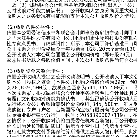
；及（3）诚品联合会计师事务所赖明阳会计师出具之「公开
支付收购对价能力确认书」，公开收购人之身分尚无重大疑虑
收购人之财务状况有可能影响支付本次公开收购对价之情形。
(2)收购条件公平性：

依据本公司委请信永中和联合会计师事务所郭镇宇会计师于110
之「大江生医股份有限公司公开收购和康生物科技股份有限公
性专家意见书」（请详附件）所示，本公司于评价基准日（即11
公开收购之合理价格应介于每股新台币28.20元至新台币30.
公开收购人对本公司普通股之公开收购价格（即每股29元）
家意见书所载之每股价值区间，本次公开收购条件尚符合公平
(3)收购资金来源合理性：

依据公开收购人提出之公开收购说明书，公开收购人于本次公
购本公司股权之资金（本件公开收购之每股价格为29元，预
为20,839,500股，故总价金至多为604,345,500元
本次收购案，根据诚品联合会计师事务所赖明阳会计师出具之
有履行支付收购对价能力确认书」，其业已确认公开收购人已于
先行将本次公开收购所需对价金额604,345,500元，汇入
收购银行专户（户名：台新国际商业银行股份有限公司公开收
国际商业银行建北分行），帐号：20683900027119），
之情况下，公开收购对价将由受委任机构台新银行于公开收购
延长则为延长期间届满日）后第五个营业日（含第五个营业日
银行汇款方式支付予集保结算所提供之应卖人银行帐号。此外