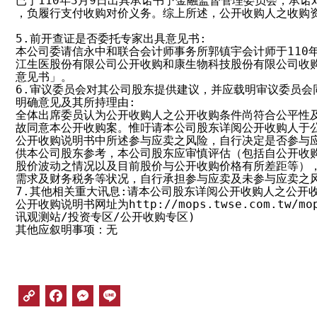
已于110年3月9日出具承诺书予金融监督管理委员会，承诺
，负履行支付收购对价义务。综上所述，公开收购人之收购资
5.前开查证是否委托专家出具意见书:

本公司委请信永中和联合会计师事务所郭镇宇会计师于110年3
江生医股份有限公司公开收购和康生物科技股份有限公司收购
意见书」。

6.审议委员会对其公司股东提供建议，并应载明审议委员会
明确意见及其所持理由:

全体出席委员认为公开收购人之公开收购条件尚符合公平性及
故同意本公开收购案。惟吁请本公司股东详阅公开收购人于公
公开收购说明书中所述参与应卖之风险，自行决定是否参与应
供本公司股东参考，本公司股东应审慎评估（包括自公开收购
股价波动之情况以及目前股价与公开收购价格有所差距等），
需求及财务税务等状况，自行承担参与应卖及未参与应卖之风
7.其他相关重大讯息:请本公司股东详阅公开收购人之公开收
公开收购说明书网址为http://mops.twse.com.tw/mop
讯观测站/投资专区/公开收购专区)

其他应叙明事项：无
C
F
M
L
o
a
e
i