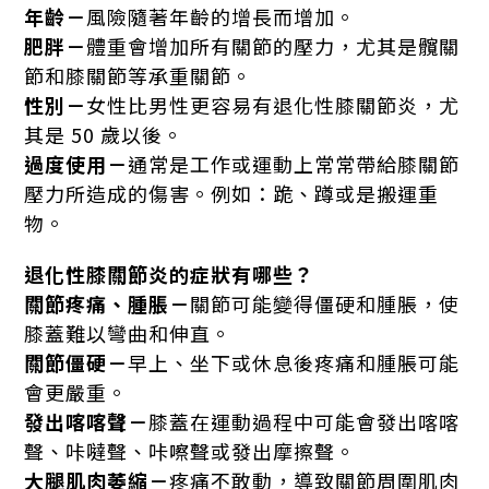
年齡－
風險隨著年齡的增長而增加。
肥胖－
體重會增加所有關節的壓力，尤其是髖關
節和膝關節等承重關節。
性別－
女性比男性更容易有退化性膝關節炎，尤
其是 50 歲以後。
過度使用－
通常是工作或運動上常常帶給膝關節
壓力所造成的傷害。例如：跪、蹲或是搬運重
物。
退化性膝關節炎的症狀有哪些？
關節疼痛、腫脹－
關節可能變得僵硬和腫脹，使
膝蓋難以彎曲和伸直。
關節僵硬－
早上、坐下或休息後疼痛和腫脹可能
會更嚴重。
發出喀喀聲－
膝蓋在運動過程中可能會發出喀喀
聲、咔噠聲、咔嚓聲或發出摩擦聲。
大腿肌肉萎縮－
疼痛不敢動，導致關節周圍肌肉