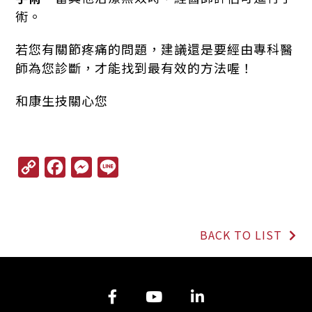
術。
若您有關節疼痛的問題，建議還是要經由專科醫
師為您診斷，才能找到最有效的方法喔！
和康生技關心您
C
F
M
L
o
a
e
i
p
c
s
n
y
e
s
e
L
b
e
BACK TO LIST
i
o
n
n
o
g
k
k
e
r