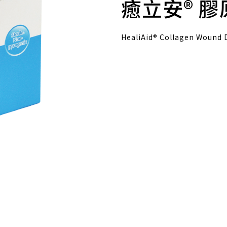
癒立安®
膠
HealiAid® Collagen Wound 