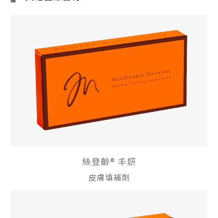
絲登齡® 丰妍
皮膚填補劑