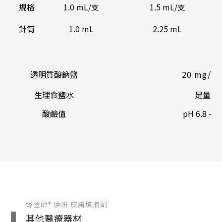
規格
1.0 mL/支
1.5 mL/支
針筒
1.0 mL
2.25 mL
透明質酸鈉鹽
20 mg/m
生理食鹽水
足量
酸鹼值
pH 6.8 -7.
絲登齡® 煥妍 皮膚填補劑
其他醫療器材