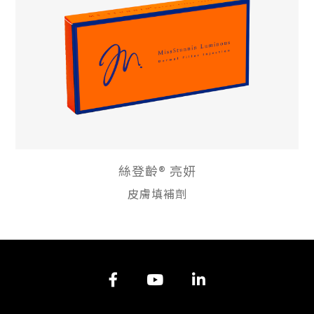
絲登齡® 亮妍
皮膚填補劑