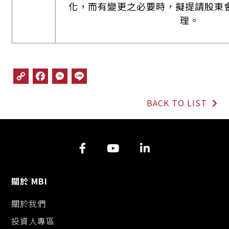
化，而有變更之必要時，擬提請股東
理。
C
F
M
L
o
a
e
i
p
c
s
n
BACK TO LIST
y
e
s
e
L
b
e
i
o
n
n
o
g
k
k
e
r
關於 MBI
關於我們
投資人專區