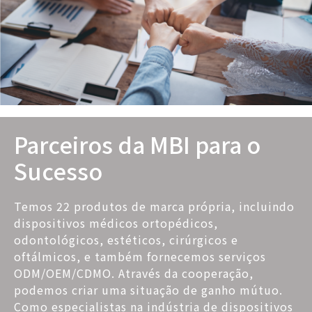
Parceiros da MBI para o
Sucesso
Temos 22 produtos de marca própria, incluindo
dispositivos médicos ortopédicos,
odontológicos, estéticos, cirúrgicos e
oftálmicos, e também fornecemos serviços
ODM/OEM/CDMO. Através da cooperação,
podemos criar uma situação de ganho mútuo.
Como especialistas na indústria de dispositivos