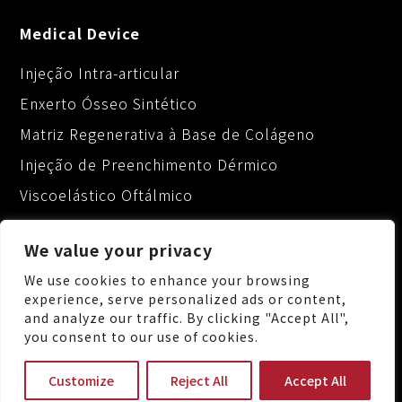
Medical Device
Injeção Intra-articular
Enxerto Ósseo Sintético
Matriz Regenerativa à Base de Colágeno
Injeção de Preenchimento Dérmico
Viscoelástico Oftálmico
We value your privacy
We use cookies to enhance your browsing
experience, serve personalized ads or content,
and analyze our traffic. By clicking "Accept All",
No.88, Keji 1st Rd., Guishan Dist., Taoyuan City
you consent to our use of cookies.
333, Taiwan (R.O.C.)
+886-3-3287222
Customize
Reject All
Accept All