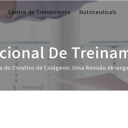
Centro de Treinamento
Nutriceuticals
acional De Treina
a do Curativo de Colágeno: Uma Revisão Abrang