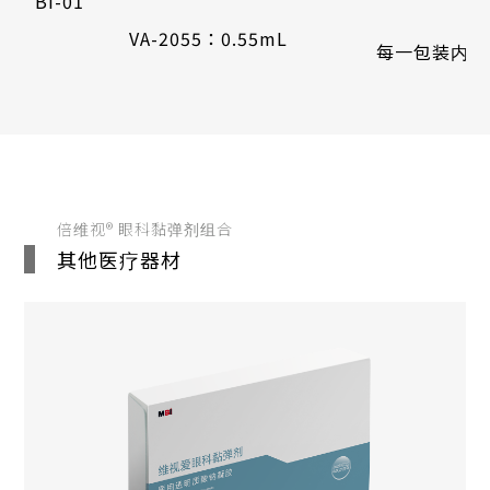
BI-01
1
VA-2055：0.55mL
每一包装内含一支
倍维视® 眼科黏弹剂组合
其他医疗器材