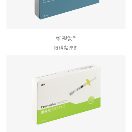
维视爱®
眼科黏弹剂