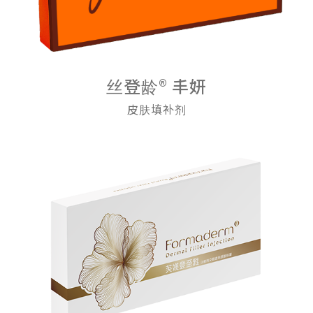
丝登龄® 丰妍
皮肤填补剂