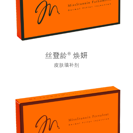
丝登龄® 焕妍
皮肤填补剂