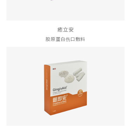
癒立安
胶原蛋白伤口敷料