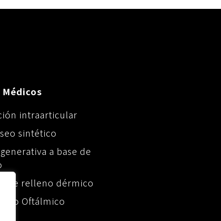
 Médicos
ión intraarticular
óseo sintético
egenerativa a base de
o
n de relleno dérmico
stico Oftálmico