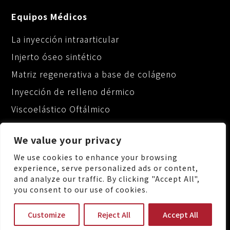
Equipos Médicos
La inyección intraarticular
Injerto óseo sintético
Matriz regenerativa a base de colágeno
Inyección de relleno dérmico
Viscoelástico Oftálmico
We value your privacy
We use cookies to enhance your browsing
experience, serve personalized ads or content,
and analyze our traffic. By clicking "Accept All",
No.88, Keji 1st Rd., Guishan Dist., Taoyuan City
you consent to our use of cookies.
333, Taiwan (R.O.C.)
+886-3-3287222
Customize
Reject All
Accept All