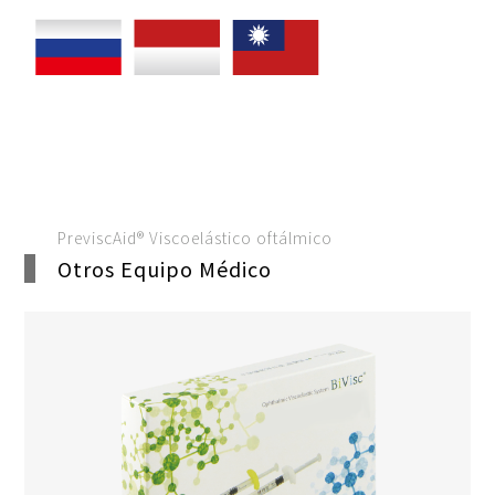
PreviscAid® Viscoelástico oftálmico
Otros Equipo Médico