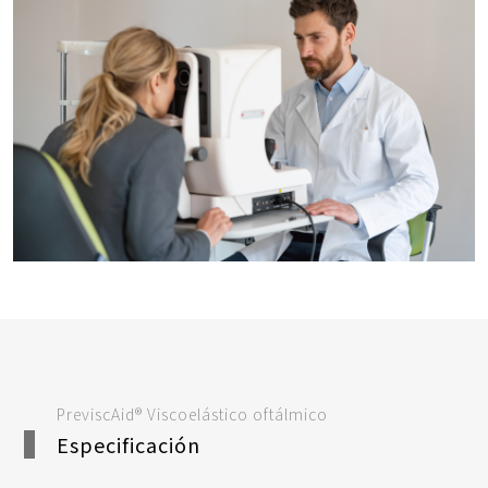
PreviscAid® Viscoelástico oftálmico
Especificación