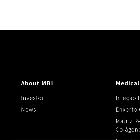
k
k
e
r
About MBI
Medical
Investor
Injeção I
News
Enxerto 
Matriz R
Colágen