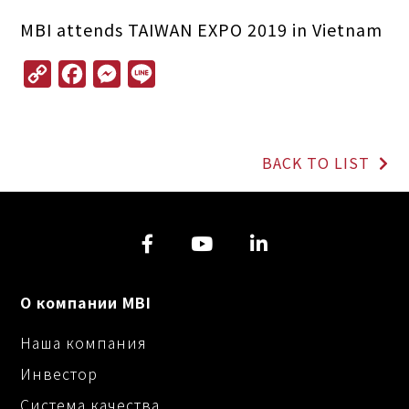
MBI attends TAIWAN EXPO 2019 in Vietnam
C
F
M
L
o
a
e
i
p
c
s
n
y
e
s
e
L
b
e
BACK TO LIST
i
o
n
n
o
g
k
k
e
r
О компании MBI
Наша компания
Инвестор
Система качества