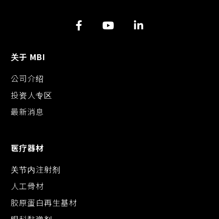
n
o
g
k
k
e
r
关于 MBI
公司介绍
投资人专区
最新消息
医疗器材
关节内注射剂
人工骨材
胶原蛋白再生基材