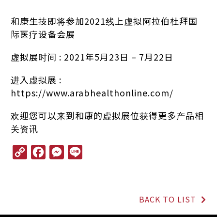
和康生技即将参加2021线上虚拟阿拉伯杜拜国
际医疗设备会展
虚拟展时间 : 2021年5月23日 – 7月22日
进入虚拟展 :
https://www.arabhealthonline.com/
欢迎您可以来到和康的虚拟展位获得更多产品相
关资讯
C
F
M
L
o
a
e
i
p
c
s
n
y
e
s
e
L
b
e
BACK TO LIST
i
o
n