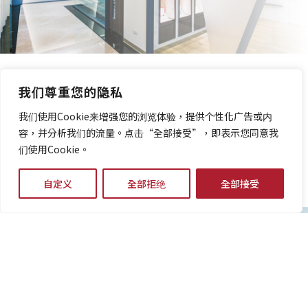
TCI Group
我们尊重您的隐私
我们于2021年加入TCI集团，集团涵盖的领域包括保
我们使用Cookie来增强您的浏览体验，提供个性化广告或内
健食品、医疗器材、基因检测、日常用品、宠物保健
容，并分析我们的流量。点击“全部接受”，即表示您同意我
食品。秉持着"打造生物整合设计商社"的理念，致力
们使用Cookie。
于在生命健康及生活消费上下游的多个领域拓展，织
成一个绵密的大网络。
自定义
全部拒绝
全部接受