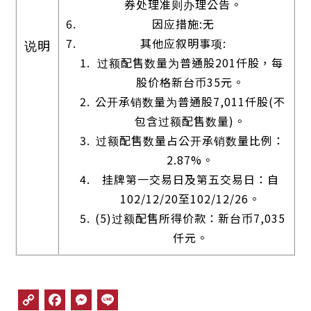
券处理准则办理公告。
因应措施:无
其他应叙明事项:
说明
过额配售数量为普通股201仟股，每
股价格新台币35元。
公开承销数量为普通股7,011仟股(不
包含过额配售数量)。
过额配售数量占公开承销数量比例：
2.87%。
挂牌第一交易日及第五交易日：自
102/12/20至102/12/26。
(5)过额配售所得价款：新台币7,035
仟元。
C
F
M
L