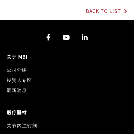
o
a
e
i
p
c
s
n
BACK TO LIST
y
e
s
e
L
b
e
i
o
n
n
o
g
k
k
e
r
关于 MBI
公司介绍
投资人专区
最新消息
医疗器材
关节内注射剂