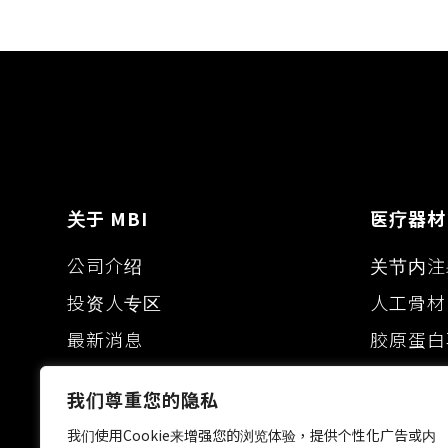
i
o
n
n
o
g
k
k
e
r
关于 MBI
医疗器材
公司介绍
关节内注
投资人专区
人工骨材
最新消息
胶原蛋白
眼科黏弹
我们尊重您的隐私
皮肤填补
我们使用Cookie来增强您的浏览体验，提供个性化广告或内