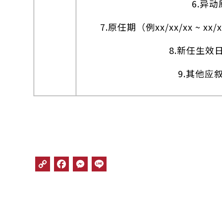
6.异动
7.原任期（例xx/xx/xx ~ xx/x
8.新任生效日期
9.其他应
C
F
M
L
o
a
e
i
p
c
s
n
y
e
s
e
L
b
e