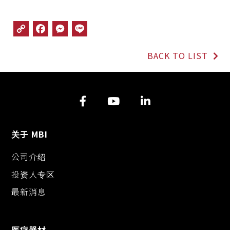
C
F
M
L
o
a
e
i
p
c
s
n
BACK TO LIST
y
e
s
e
L
b
e
i
o
n
n
o
g
k
k
e
r
关于 MBI
公司介绍
投资人专区
最新消息
医疗器材