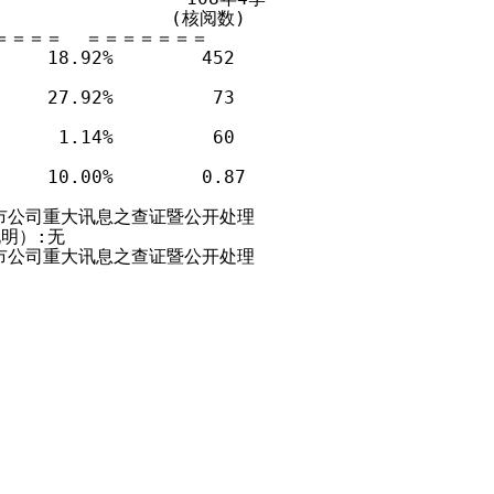
               (核阅数)

＝＝＝＝  ＝＝＝＝＝＝＝

   18.92%        452

   27.92%         73

    1.14%         60

   10.00%        0.87

市公司重大讯息之查证暨公开处理

明）:无

市公司重大讯息之查证暨公开处理
