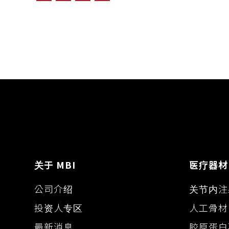
o
a
e
i
p
c
s
n
y
e
s
e
L
b
e
i
o
n
n
o
g
k
k
e
r
关于 MBI
医疗器材
公司介绍
关节内注
投资人专区
人工骨材
最新消息
胶原蛋白