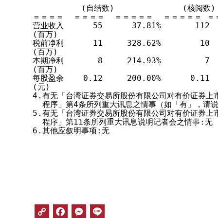
          (自结数)              (核阅数) 
＝＝＝＝  ＝＝＝＝  ＝＝＝＝＝  ＝＝＝＝＝ ＝
营业收入      55      37.81%       112   
(百万)

税前净利      11     328.62%        10   
(百万)

本期净利       8     214.93%         7   
(百万)

每股盈余    0.12     200.00%      0.11   
(元)

4.有无「台湾证券交易所股份有限公司对有价证券上
  程序」第4条所列重大讯息之情事（如「有」，请说
5.有无「台湾证券交易所股份有限公司对有价证券上
  程序」第11条所列重大讯息说明记者会之情事:无

6.其他应叙明事项:无
C
F
M
L