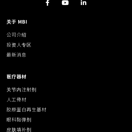
n
o
g
k
k
e
r
关于 MBI
公司介绍
投资人专区
最新消息
医疗器材
关节内注射剂
人工骨材
胶原蛋白再生基材
眼科黏弹剂
皮肤填补剂