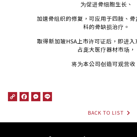
为促进骨细胞生长、
加速骨组织的修复，可应用于四肢、骨
科的骨缺损治疗。
取得新加玻HSA上市许可证后，即进
占庞大医疗器材市场，
将为本公司创造可观营收
C
F
M
L
o
a
e
i
p
c
s
n
BACK TO LIST
y
e
s
e
L
b
e
i
o
n