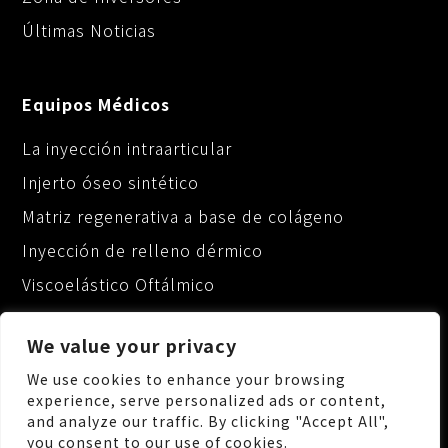
Últimas Noticias
Equipos Médicos
La inyección intraarticular
Injerto óseo sintético
Matriz regenerativa a base de colágeno
Inyección de relleno dérmico
Viscoelástico Oftálmico
We value your privacy
We use cookies to enhance your browsing
experience, serve personalized ads or content,
and analyze our traffic. By clicking "Accept All",
No.88, Keji 1st Rd., Guishan Dist., Taoyuan City
you consent to our use of cookies.
333, Taiwan (R.O.C.)