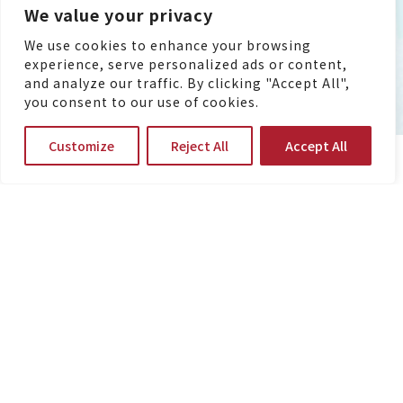
We value your privacy
We use cookies to enhance your browsing
experience, serve personalized ads or content,
and analyze our traffic. By clicking "Accept All",
you consent to our use of cookies.
Customize
Reject All
Accept All
Groupe TCI
Nous avons rejoint le Groupe TCI en 2021, qui
couvre les aliments de santé, les dispositifs
médicaux, les tests génétiques, les produits de
consommation courante et les aliments pour
animaux de compagnie. Avec le concept de «
créer une entreprise de commerce de design
bioscientifique intégré », nous nous engageons
à étendre divers domaines en amont et en aval