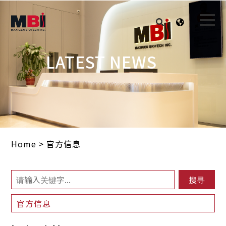
LATEST NEWS
Home
>
官方信息
搜寻
官方信息