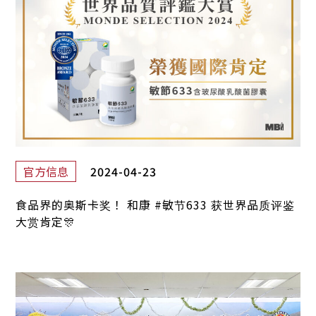
2024-04-23
官方信息
食品界的奥斯卡奖！ 和康 #敏节633 获世界品质评鉴
大赏肯定🎊