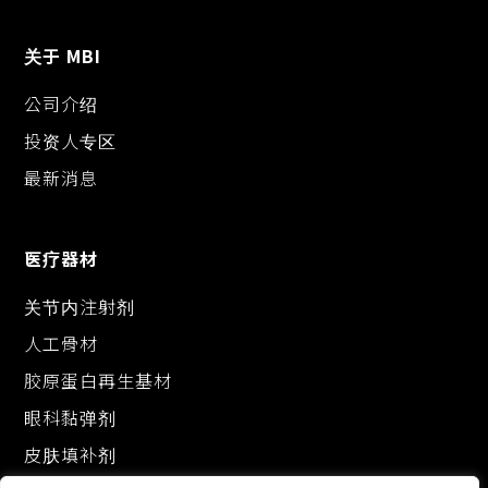
关于 MBI
公司介绍
投资人专区
最新消息
医疗器材
关节内注射剂
人工骨材
胶原蛋白再生基材
眼科黏弹剂
皮肤填补剂