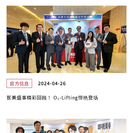
2024-04-26
官方信息
医美盛事精彩回顾！ O₂-Lifting惊艳登场