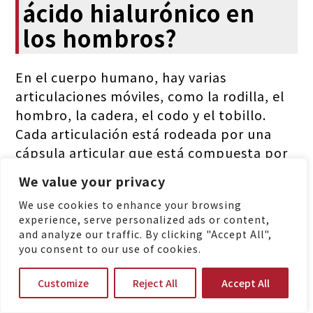
ácido hialurónico en
los hombros?
En el cuerpo humano, hay varias
articulaciones móviles, como la rodilla, el
hombro, la cadera, el codo y el tobillo.
Cada articulación está rodeada por una
cápsula articular que está compuesta por
el estrato fibroso, el sinovio y el líquido
We value your privacy
sinovial. Lo más importante es que el
We use cookies to enhance your browsing
componente principal del líquido sinovial
experience, serve personalized ads or content,
es el ácido hialurónico. Por lo tanto, la
and analyze our traffic. By clicking "Accept All",
inyección intraarticular de ácido
you consent to our use of cookies.
hialurónico puede ser ampliamente
utilizada en la rodilla, el hombro, el codo y
Customize
Reject All
Accept All
el tobillo.