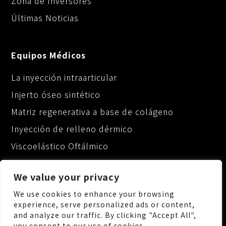
Zona de Inversores
Últimas Noticias
Equipos Médicos
La inyección intraarticular
Injerto óseo sintético
Matriz regenerativa a base de colágeno
Inyección de relleno dérmico
Viscoelástico Oftálmico
We value your privacy
We use cookies to enhance your browsing
experience, serve personalized ads or content,
and analyze our traffic. By clicking "Accept All",
No.88, Keji 1st Rd., Guishan Dist., Taoyuan City
you consent to our use of cookies.