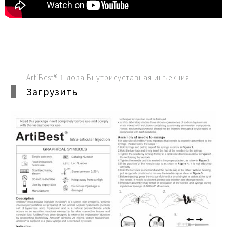
ArtiBest® 1-доза Внутрисуставная инъекция
Загрузить