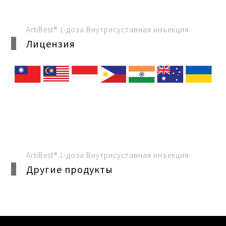
ArtiBest® 1-доза Внутрисуставная инъекция
Лицензия
ArtiBest® 1-доза Внутрисуставная инъекция
Другие продукты