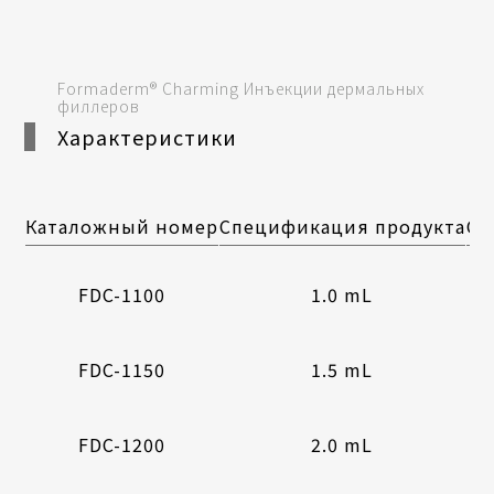
Formaderm® Charming Инъекции дермальных
филлеров
Характеристики
Каталожный номер
Спецификация продукта
Ст
1
FDC-1100
1.0 mL
1
FDC-1150
1.5 mL
1
FDC-1200
2.0 mL