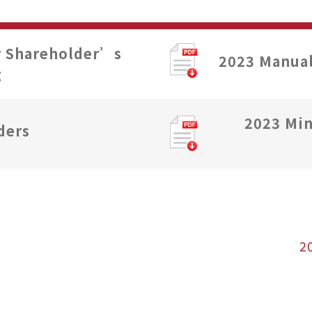
r Shareholder’s
2023 Manual
g
2023 Min
ders
2