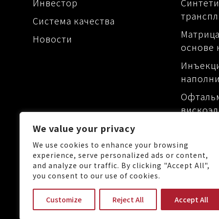
Инвестор
Синтети
транспл
Система качества
Матрица
Новости
основе 
Инъекц
наполн
Офталь
вискоэл
Матрица
We value your privacy
основе 
We use cookies to enhance your browsing
experience, serve personalized ads or content,
and analyze our traffic. By clicking "Accept All",
you consent to our use of cookies.
No.88, Keji 1st Rd., Guishan 
Customize
Reject All
Accept All