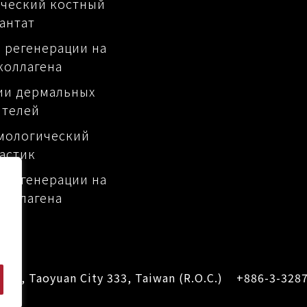
ческий костный
антат
 регенерации на
коллагена
ии дермальных
ителей
мологический
астик
 регенерации на
коллагена
Dist., Taoyuan City 333, Taiwan (R.O.C.)
+886-3-328