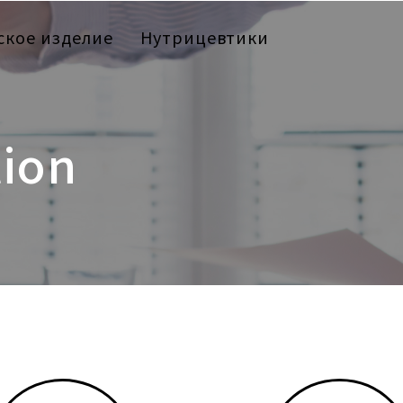
кое изделие
Нутрицевтики
tion