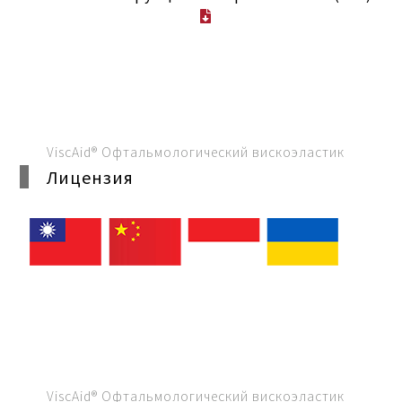
ViscAid® Офтальмологический вискоэластик
Лицензия
ViscAid® Офтальмологический вискоэластик