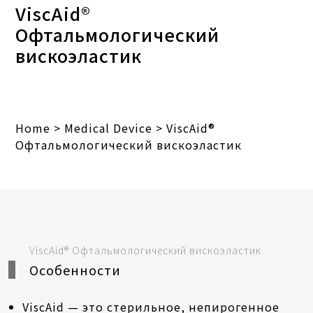
ViscAid®
Офтальмологический
вискоэластик
Home
>
Medical Device
>
ViscAid®
Офтальмологический вискоэластик
ViscAid® Офтальмологический вискоэластик
Особенности
ViscAid — это стерильное, непирогенное