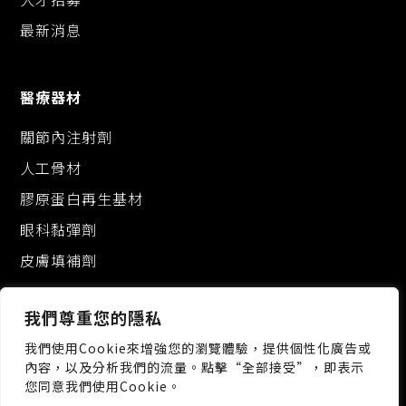
最新消息
醫療器材
關節內注射劑
人工骨材
膠原蛋白再生基材
眼科黏彈劑
皮膚填補劑
我們尊重您的隱私
我們使用Cookie來增強您的瀏覽體驗，提供個性化廣告或
內容，以及分析我們的流量。點擊“全部接受”，即表示
您同意我們使用Cookie。
桃園市龜山區科技一路88號