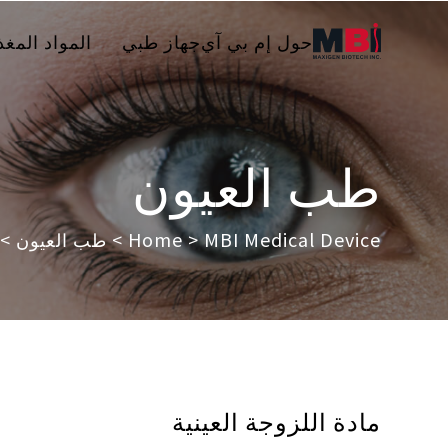
حول إم بي آي
جهاز طبي
المواد المغذ
طب العيون
MBI Medical Device
>
Home
>
طب العيون
> 
مادة اللزوجة العينية