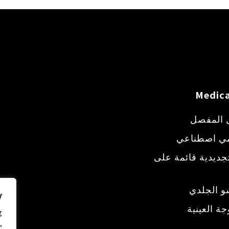
Medica
 المفصل
ي اصطناعي
ديدية قائمة على
 الجلدي
y
جة العينية
g
,