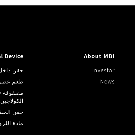
l Device
About MBI
Investor
حقن داخل
News
طعم عظم
مصفوفة تج
الكولاجين
حقن الحشو
مادة اللزو