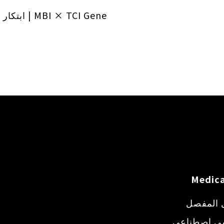
MBI × TCI Gene | ابتكار حلول شاملة للمفاصل
Medica
 المفصل
ي اصطناعي