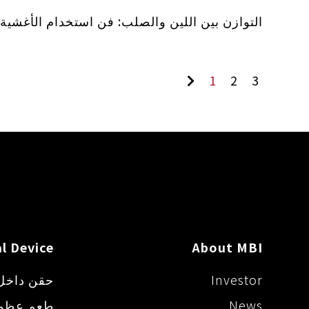
التوازن بين اللين والصلب: فن استخدام الأغشية
1
2
3
l Device
About MBI
Investor
حقن داخل
News
طعم عظم