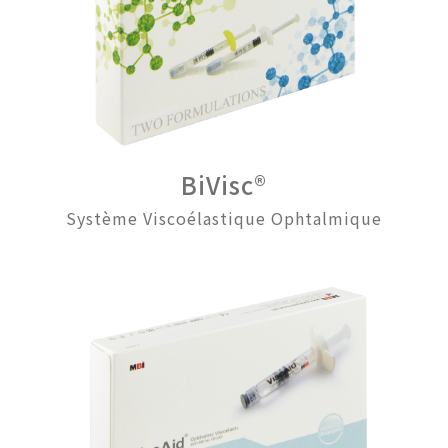
BiVisc®
Système Viscoélastique Ophtalmique