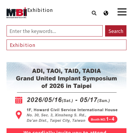
Home
>
Exhibition
Search
Exhibition