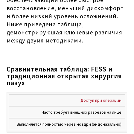
восстановление, меньший дискомфорт
и более низкий уровень осложнений.
Ниже приведена таблица,
демонстрирующая ключевые различия
между двумя методиками.
Сравнительная таблица: FESS и
традиционная открытая хирургия
пазух
ФУНКЦИ
Доступ при операции
ТРАДИЦИОННАЯ
ЭНДОСК
ОТКРЫТАЯ
ХАРАКТЕРИСТИКА
ХИР
ХИРУРГИЯ
Часто требует внешних разрезов на лице
НОСОВ
ПАЗУХ
(
Выполняется полностью через ноздри (эндоназально)