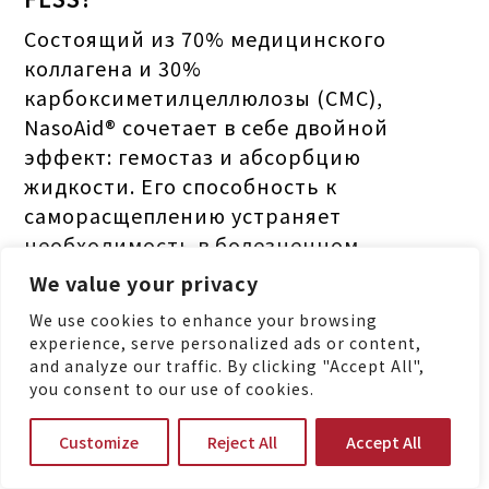
Состоящий из 70% медицинского
коллагена и 30%
карбоксиметилцеллюлозы (CMC),
NasoAid® сочетает в себе двойной
эффект: гемостаз и абсорбцию
жидкости. Его способность к
саморасщеплению устраняет
необходимость в болезненном
удалении — делая его
We value your privacy
предпочтительным выбором для ЛОР-
We use cookies to enhance your browsing
специалистов, стремящихся к более
experience, serve personalized ads or content,
быстрому восстановлению и большему
and analyze our traffic. By clicking "Accept All",
you consent to our use of cookies.
комфорту пациентов после проведения
FESS.
Customize
Reject All
Accept All