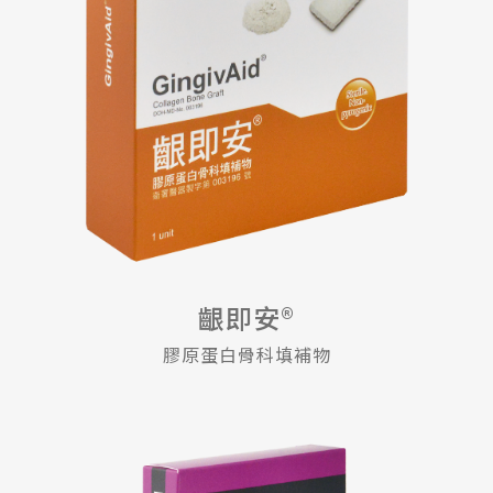
齦即安®
膠原蛋白骨科填補物