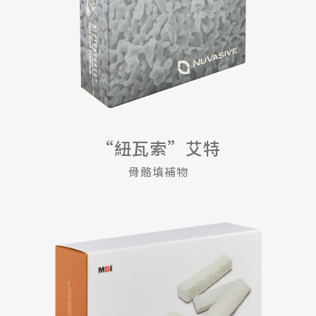
“紐瓦索”艾特
骨骼填補物