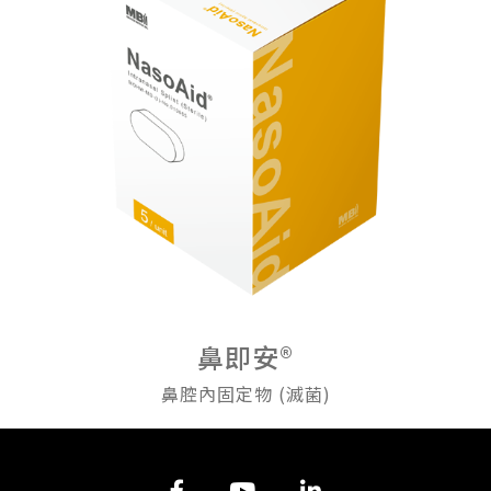
鼻即安®
鼻腔內固定物 (滅菌)