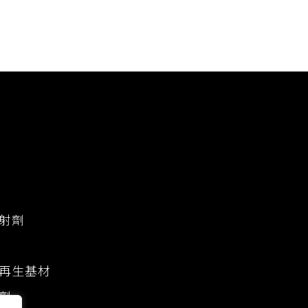
射劑
再生基材
劑