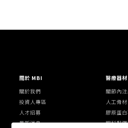
n
o
g
k
k
e
r
關於 MBI
醫療器材
關於我們
關節內注
投資人專區
人工骨材
人才招募
膠原蛋白
最新消息
眼科黏彈