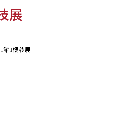
科技展
館1館1樓參展