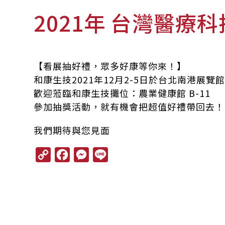
2021年 台灣醫療
【看展抽好禮，眾多好康等你來！】
和康生技2021年12月2-5日於台北南港展覽
歡迎蒞臨和康生技攤位：農業健康館 B-11
參加抽獎活動，就有機會把超值好禮帶回去！
我們期待與您見面
C
F
M
L
o
a
e
i
p
c
s
n
y
e
s
e
L
b
e
i
o
n