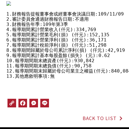
1.財務報告提報董事會或經董事會決議日期:109/11/09

2.審計委員會通過財務報告日期:不適用

3.財務報告年季:109年第3季

4.報導期間累計營業收入(仟元):334,769

5.報導期間累計營業毛利(損) (仟元):152,135

6.報導期間累計營業淨利(損) (仟元):36,171

7.報導期間累計稅前淨利(損) (仟元):51,298

8.報導期間歸屬於母公司累計淨利(損) (仟元):42,919

9.報導期間累計基本每股盈餘(損失) (元):0.62

10.報導期間期末總資產(仟元):930,842

11.報導期間期末總負債(仟元):90,758

12.報導期間期末歸屬於母公司業主之權益(仟元):840,084
13.其他應敘明事項:無
C
F
M
L
o
a
e
i
p
c
s
n
BACK TO LIST
y
e
s
e