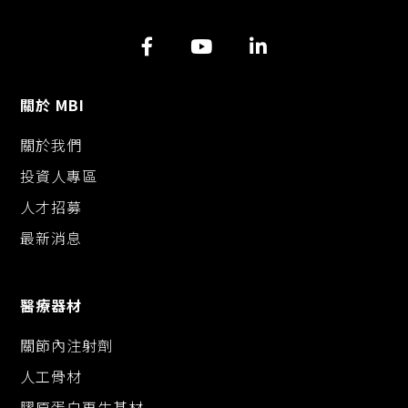
L
b
e
i
o
n
n
o
g
k
k
e
r
關於 MBI
關於我們
投資人專區
人才招募
最新消息
醫療器材
關節內注射劑
人工骨材
膠原蛋白再生基材