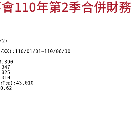
會110年第2季合併財
27

):110/01/01~110/06/30

390

47

25

10

):43,010

.62
