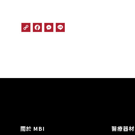
C
F
M
L
o
a
e
i
p
c
s
n
y
e
s
e
L
b
e
i
o
n
n
o
g
k
k
e
r
關於 MBI
醫療器材