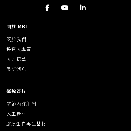
i
o
n
n
o
g
k
k
e
r
關於 MBI
關於我們
投資人專區
人才招募
最新消息
醫療器材
關節內注射劑
人工骨材
膠原蛋白再生基材