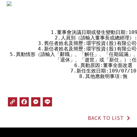
1.董事會決議日期或發生變動日期:109/0
2.人員別（請輸入董事長或總經理）:
3.舊任者姓名及簡歷:環宇投資(股)有限公司
4.新任者姓名及簡歷:環宇投資(股)有限公司
5.異動情形（請輸入「辭職」、「解任」、「任期屆滿」、
「退休」、「逝世」或「新任」）:任
6.異動原因:董事全面改選

7.新任生效日期:109/07/10

8.其他應敘明事項:無
C
F
M
L
o
a
e
i
p
c
s
n
BACK TO LIST
y
e
s
e
L
b
e