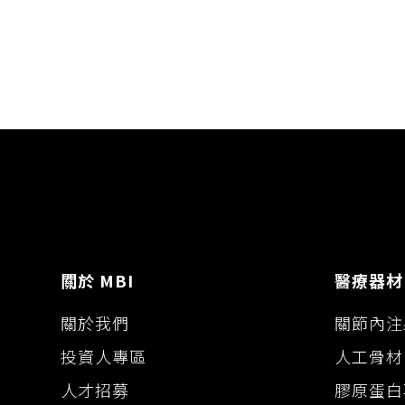
p
c
s
n
y
e
s
e
L
b
e
i
o
n
n
o
g
k
k
e
r
關於 MBI
醫療器材
關於我們
關節內注
投資人專區
人工骨材
人才招募
膠原蛋白