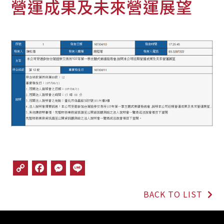
營運成果及未來營運展望
C
F
M
L
o
a
e
i
p
c
s
n
BACK TO LIST
y
e
s
e
L
b
e