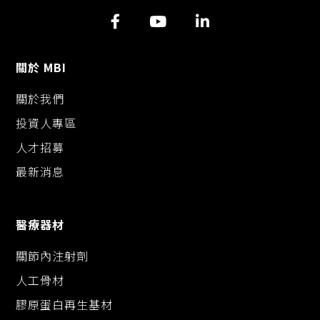
i
o
n
n
o
g
k
k
e
r
關於 MBI
關於我們
投資人專區
人才招募
最新消息
醫療器材
關節內注射劑
人工骨材
膠原蛋白再生基材