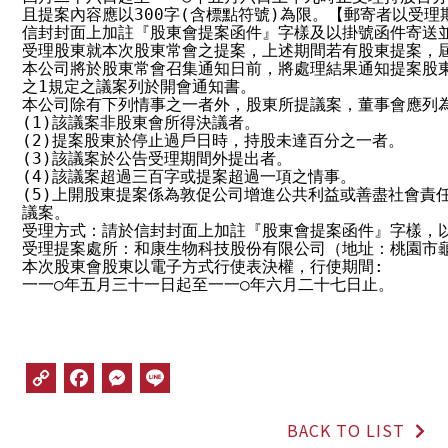
且提案內容應以300字(含標點符號)為限。【郵寄者以受理
信封封面上加註『股東會提案函件』字樣及以掛號函件寄送並
受理股東就本次股東常會之提案，上述期間若有股東提案，屆
本公司將於股東常會召集通知日前，將處理結果通知提案股東，
之1規定之議案列於開會通知書。

本公司除有下列情事之一者外，股東所提議案，董事會應列為
(1)該議案非股東會所得決議者。

(2)提案股東於停止過戶日時，持股未達百分之一者。

(3)該議案於公告受理期間外提出者。

(4)該議案超過三百字或提案超過一項之情事。

(5)上開股東提案係為敦促公司增進公共利益或善盡社會責任
議案。

受理方式：請於信封封面上加註『股東會提案函件』字樣，以
受理提案處所：和康生物科技股份有限公司（地址：桃園市龜
本次股東會股東以電子方式行使表決權，行使期間:

一一○年五月三十一日起至一一○年六月二十七日止。
C
F
M
L
o
a
e
i
p
c
s
n
BACK TO LIST