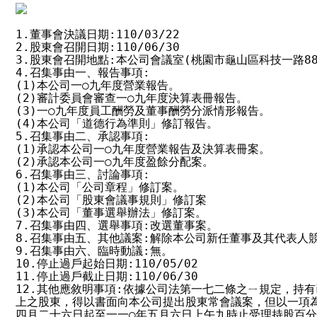
1.董事會決議日期:110/03/22

2.股東會召開日期:110/06/30

3.股東會召開地點:本公司會議室(桃園市龜山區科技一路88
4.召集事由一、報告事項:

(1)本公司一○九年度營業報告。

(2)審計委員會審查一○九年度決算表冊報告。

(3)一○九年度員工酬勞及董事酬勞分派情形報告。

(4)本公司「道德行為準則」修訂報告。

5.召集事由二、承認事項:

(1)承認本公司一○九年度營業報告及決算表冊案。

(2)承認本公司一○九年度盈餘分配案。

6.召集事由三、討論事項:

(1)本公司「公司章程」修訂案。

(2)本公司「股東會議事規則」修訂案

(3)本公司「董事選舉辦法」修訂案。

7.召集事由四、選舉事項:改選董事案。

8.召集事由五、其他議案:解除本公司新任董事及其代表人競
9.召集事由六、臨時動議:無。

10.停止過戶起始日期:110/05/02

11.停止過戶截止日期:110/06/30

12.其他應敘明事項:依據公司法第一七二條之ㄧ規定，持有
上之股東，得以書面向本公司提出股東常會議案，但以一項為
四月二十六日起至一一○年五月六日上午九時止受理持股百分