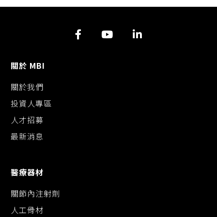
y
e
s
e
L
b
e
i
o
n
n
o
g
k
k
e
r
關於 MBI
關於我們
投資人專區
人才招募
最新消息
醫療器材
關節內注射劑
人工骨材