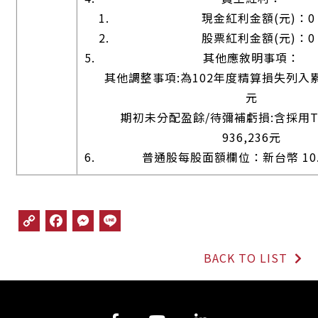
現金紅利金額(元)：0
股票紅利金額(元)：0
其他應敘明事項：
其他調整事項:為102年度精算損失列入累積
元
期初未分配盈餘/待彌補虧損:含採用T
936,236元
普通股每股面額欄位：新台幣 10.
C
F
M
L
o
a
e
i
p
c
s
n
BACK TO LIST
y
e
s
e
L
b
e
i
o
n