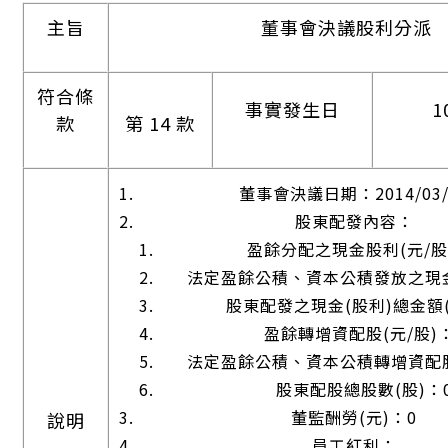
主旨
董事會決議股利分派
符合條
事實發生日
1
款
第 14 款
董事會決議日期：2014/03/
股東配發內容：
盈餘分配之現金股利(元/股
法定盈餘公積、資本公積發放之現金
股東配發之現金(股利)總金額(
盈餘轉增資配股(元/股)
法定盈餘公積、資本公積轉增資配股
股東配股總股數(股)：
董監酬勞(元)：0
說明
員工紅利：