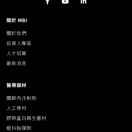
n
o
g
k
k
e
r
關於 MBI
關於我們
投資人專區
人才招募
最新消息
醫療器材
關節內注射劑
人工骨材
膠原蛋白再生基材
眼科黏彈劑