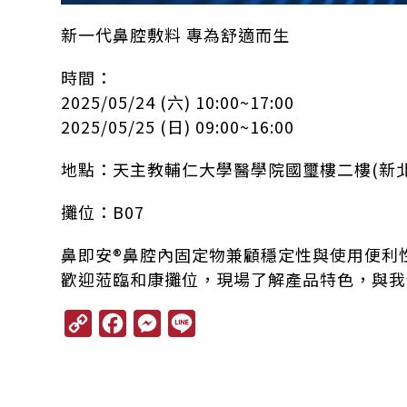
新一代鼻腔敷料 專為舒適而生
時間：
2025/05/24 (六) 10:00~17:00
2025/05/25 (日) 09:00~16:00
地點：天主教輔仁大學醫學院國璽樓二樓(新北市
攤位：B07
鼻即安®鼻腔內固定物兼顧穩定性與使用便利
歡迎蒞臨和康攤位，現場了解產品特色，與我
C
F
M
L
o
a
e
i
p
c
s
n
y
e
s
e