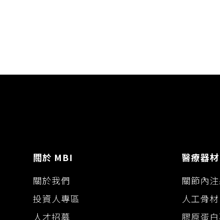
L
b
e
i
o
n
n
o
g
k
k
e
r
關於 MBI
醫療器材
關於我們
關節內注
投資人專區
人工骨材
人才招募
膠原蛋白