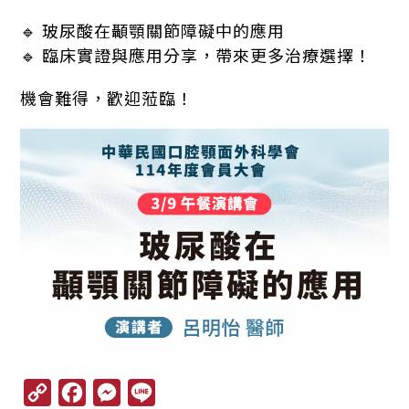
🔹 玻尿酸在顳顎關節障礙中的應用
🔹 臨床實證與應用分享，帶來更多治療選擇！
機會難得，歡迎蒞臨！
C
F
M
L