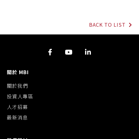
o
a
e
i
p
c
s
n
y
e
s
e
L
b
e
BACK TO LIST
i
o
n
n
o
g
k
k
e
r
關於 MBI
關於我們
投資人專區
人才招募
最新消息